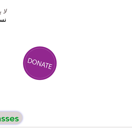
لا 
نست
asses