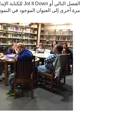
الفصل التالي أو Jot It Down للكتابة الإبداعية ، فلست مطالبًا بحضور التسجيل. عملية التسجيل جارية. الرجاء
مرة أخرى إلى العنوان الموجود في النموذج. اتصل بنا على 516-867-3580