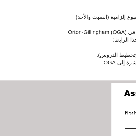
التدريبات التي ستتم في 3 عطلات نهاية أسبوع إلزامية (السبت والأحد)
يُتوقع من المرشحين أيضًا إكمال جميع القراءات الإلزامية من قائمة قراءة مستوى المساعد في Orton-Gillingham (OGA)
ا الرابط:
 إلى OGA.
As
First