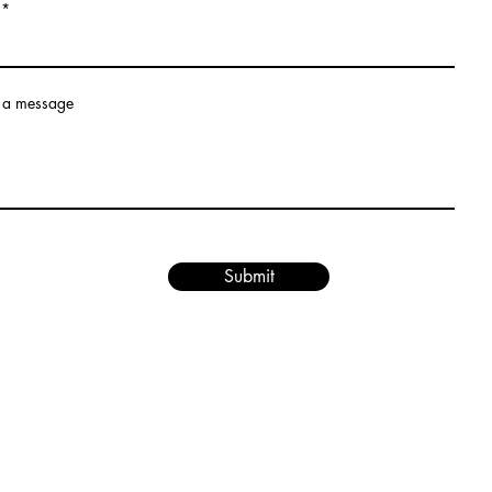
 a message
Start Now
Submit