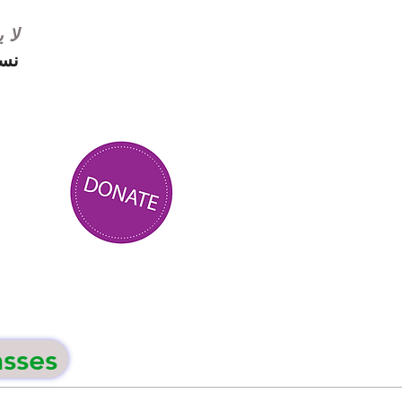
لا 
نست
asses