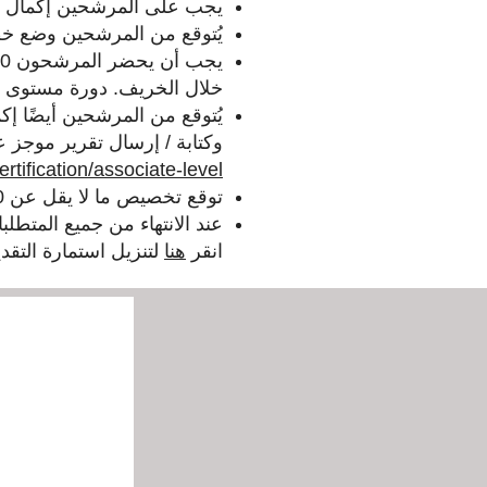
يجب على المرشحين إكمال 10 مشاهدات بالفيديو.
يُتوقع من المرشحين وضع 
خلال الخريف. دورة مستوى الزمالة بأكمله
وكتابة / إرسال تقرير موجز ع
tification/associate-level/
توقع تخصيص ما لا يقل عن 10 ساعات أسبوعيًا في OG (بما في ذلك الدروس الخصوصية وتخطيط الدروس).
عند الانتهاء من جميع المتطلب
انقر
هنا
لتنزيل استمارة التقدي