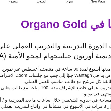
New Page
يتبرع
الطلاب
متطوع
Organo G
 الدورة التدريبية والتدريب العملي ع
أورتون جيلينجهام لمحو الأمية (OGA) في ناساو.
يكمل المرشحون دورة أولية مدتها أسبوع لمدة 30 ساعة في منتصف أغ
جلسات Zoom الافتراضية.
مطابقة كل مرشح مع طالب مناسب للعمل العملي.
يجب على المرشحين إكمال تدريب عملي خاضع للإشرا
نتهي في يونيو.
حة في جدوله الشخصي خلال ساعات ما بعد المدرسة و / أو ال
وع الأجر.