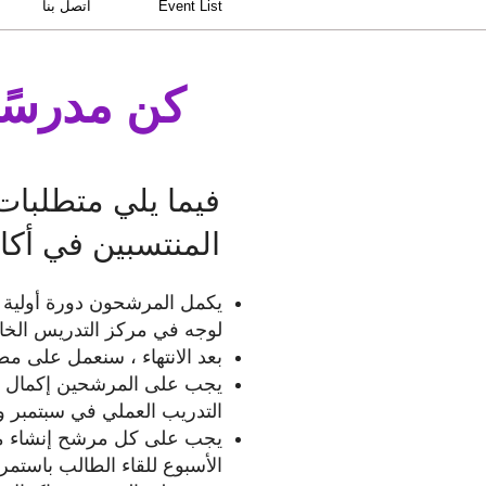
Event List
اتصل بنا
كن مدرسًا في old
فيما يلي متطلبات
المنتسبين في أكاديمية 
لوجه في مركز التدريس الخاص بنا في Wantagh جنبًا إلى جنب مع 
بعد الانتهاء ، سنعمل على 
التدريب العملي في سبتمبر وي
يجب على كل مرشح إنشاء مسا
الأسبوع للقاء الطالب باستمرار 3 مرات في الأسبوع في منشأتنا في وانتاج للتدريب العملي غير المدف