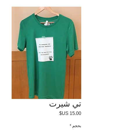
تي شيرت
السعر
بحجم
*