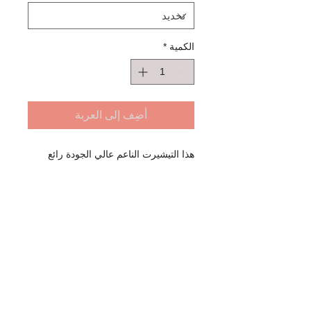
الكمية
*
أضِف إلى العربة
هذا التيشيرت الناعم عالي الجودة رائع
لمتطوعينا. مكتوب على الجزء الأمامي من
القميص ، "لا يمكن للجميع قراءة هذه
الجملة ولكن يمكنني المساعدة في ذلك.
#LiteracyNassau". يأتي هذا القميص
للجنسين بجميع المقاسات.
معلومات الشحن
يمكنك استلام العنصر من مكتب فريبورت