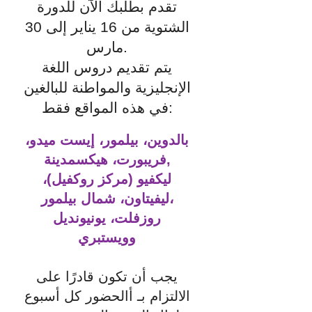
تقدم بطلبك الآن للدورة
الشتوية من 16 يناير إلى 30
مارس.
يتم تقديم دروس اللغة
الإنجليزية والمواطنة للبالغين
في هذه المواقع فقط:
بالدوين، بيلمور، إيست ميدو،
مدينة,
فريبورت، هيكس
ليكفيو (مركز روكفيل)،
ليفيتاون، شمال بيلمور،
روزفلت، يونيونديل
وويستبري
يجب أن تكون قادرًا على
الالتزام بـ أ
الحضور كل أسبوع