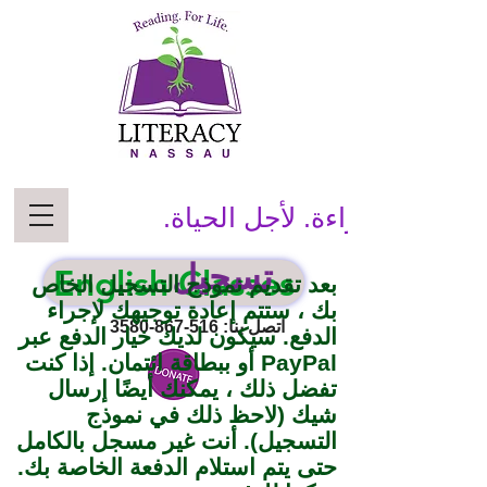
قراءة. لأجل الحياة.
تسجيل
English Classes
بعد تقديم نموذج التسجيل الخاص
بك ، ستتم إعادة توجيهك لإجراء
اتصل بنا:
516-867-3580
الدفع. سيكون لديك خيار الدفع عبر
PayPal أو ببطاقة ائتمان. إذا كنت
تفضل ذلك ، يمكنك أيضًا إرسال
شيك (لاحظ ذلك في نموذج
التسجيل). أنت غير مسجل بالكامل
حتى يتم استلام الدفعة الخاصة بك.